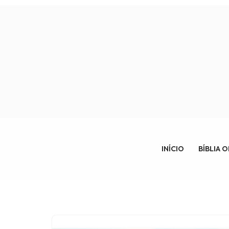
Pular
para
o
conteúdo
INÍCIO
BÍBLIA 