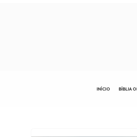
Pular
para
o
conteúdo
INÍCIO
BÍBLIA 