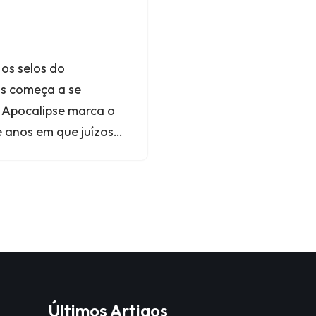
os selos do
os começa a se
e Apocalipse marca o
te anos em que juízos…
Últimos Artigos