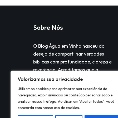
Sobre Nós
O Blog Água em Vinho nasceu do
desejo de compartilhar verdades
bíblicas com profundidade, clareza e
reverência. Acreditamos que a
transformação é possível pela
Valorizamos sua privacidade
Palavra, e ela começa com o
Utilizamos cookies para aprimorar sua experiência de
conhecimento.
navegação, exibir anúncios ou conteúdo personalizado e
analisar nosso tráfego. Ao clicar em “Aceitar todos”, você
concorda com nosso uso de cookies.