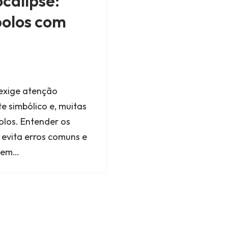
calipse:
bolos com
 exige atenção
e simbólico e, muitas
bolos. Entender os
 evita erros comuns e
agem…