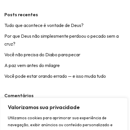
Posts recentes
Tudo que acontece é vontade de Deus?
Por que Deus não simplesmente perdoou o pecado sem a
cruz?
Você não precisa do Diabo para pecar
A paz vem antes do milagre
Você pode estar orando errado — e isso muda tudo
Comentários
Helisse
em
A Bíblia é realmente confiável?
Valorizamos sua privacidade
Utilizamos cookies para aprimorar sua experiência de
navegação, exibir anúncios ou conteúdo personalizado e